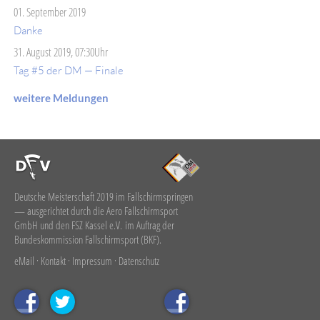
01. September 2019
Danke
31. August 2019, 07:30Uhr
Tag #5 der DM — Finale
weitere Meldungen
Deutsche Meisterschaft 2019 im Fallschirmspringen
— ausgerichtet durch die Aero Fallschirmsport
GmbH und den FSZ Kassel e.V. im Auftrag der
Bundeskommission Fallschirmsport (BKF).
eMail
·
Kontakt
·
Impressum
·
Datenschutz