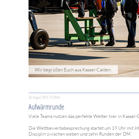
Wir begrüßen Euch aus Kassel-Calden.
26. August 2019, 15:10Uhr
Aufwärmrunde
Viele Teams nutzen das perfekte Wetter hier in Kassel-C
Die Wettbewerbsbesprechung startet um 19 Uhr mit Infos
Disziplin zwischen sieben und zehn Runden der DM.