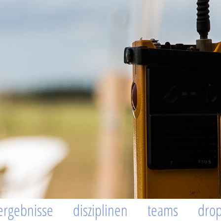
ergebnisse
disziplinen
teams
dro